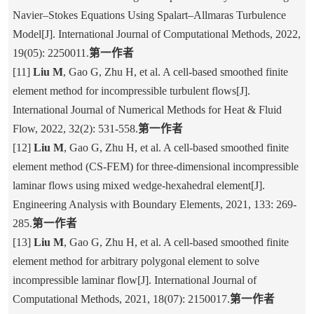
Navier–Stokes Equations Using Spalart–Allmaras Turbulence
Model[J]. International Journal of Computational Methods, 2022,
19(05): 2250011.
第一作者
[11]
Liu M
, Gao G, Zhu H, et al. A cell-based smoothed finite
element method for incompressible turbulent flows[J].
International Journal of Numerical Methods for Heat & Fluid
Flow, 2022, 32(2): 531-558.
第一作者
[12]
Liu M
, Gao G, Zhu H, et al. A cell-based smoothed finite
element method (CS-FEM) for three-dimensional incompressible
laminar flows using mixed wedge-hexahedral element[J].
Engineering Analysis with Boundary Elements, 2021, 133: 269-
285.
第一作者
[13]
Liu M
, Gao G, Zhu H, et al. A cell-based smoothed finite
element method for arbitrary polygonal element to solve
incompressible laminar flow[J]. International Journal of
Computational Methods, 2021, 18(07): 2150017.
第一作者