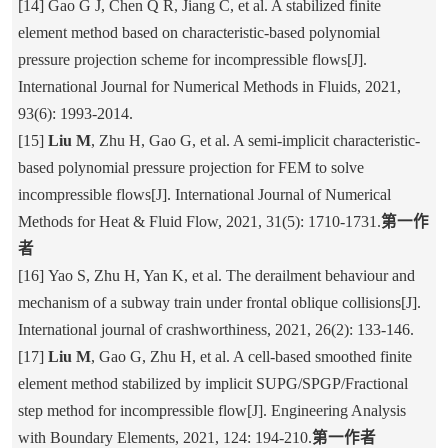
[14] Gao G J, Chen Q R, Jiang C, et al. A stabilized finite
element method based on characteristic‐based polynomial
pressure projection scheme for incompressible flows[J].
International Journal for Numerical Methods in Fluids, 2021,
93(6): 1993-2014.
[15]
Liu M
, Zhu H, Gao G, et al. A semi-implicit characteristic-
based polynomial pressure projection for FEM to solve
incompressible flows[J]. International Journal of Numerical
Methods for Heat & Fluid Flow, 2021, 31(5): 1710-1731.
第一作
者
[16] Yao S, Zhu H, Yan K, et al. The derailment behaviour and
mechanism of a subway train under frontal oblique collisions[J].
International journal of crashworthiness, 2021, 26(2): 133-146.
[17]
Liu M
, Gao G, Zhu H, et al. A cell-based smoothed finite
element method stabilized by implicit SUPG/SPGP/Fractional
step method for incompressible flow[J]. Engineering Analysis
with Boundary Elements, 2021, 124: 194-210.
第一作者