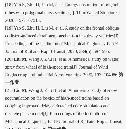
[18] Yao S, Zhu H, Liu M, et al. Energy absorption of origami
tubes with polygonal cross-sections[J]. Thin-Walled Structures,
2020, 157: 107013.
[19] Yao S, Zhu H, Liu M, et al. A study on the frontal oblique
collision-induced derailment mechanism in subway vehicles[J].
Proceedings of the Institution of Mechanical Engineers, Part F:
Journal of Rail and Rapid Transit, 2020, 234(6): 584-595.
[20]
Liu M
, Wang J, Zhu H, et al. A numerical study on water
spray from wheel of high-speed train[J]. Journal of Wind
Engineering and Industrial Aerodynamics, 2020, 197: 104086.
第
一作者
[21]
Liu M
, Wang J, Zhu H, et al. A numerical study of snow
accumulation on the bogies of high-speed trains based on
coupling improved delayed detached eddy simulation and
discrete phase model[J]. Proceedings of the Institution of
Mechanical Engineers, Part F: Journal of Rail and Rapid Transit,