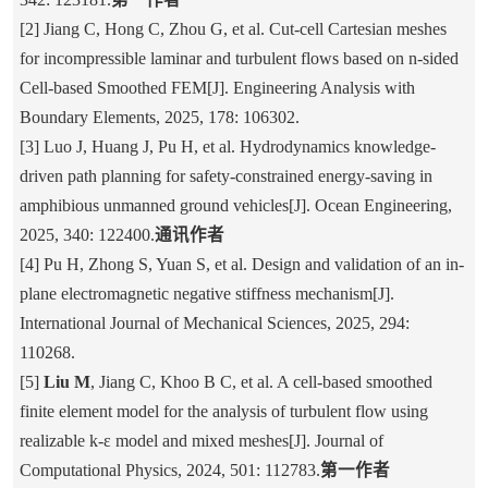
[2] Jiang C, Hong C, Zhou G, et al. Cut-cell Cartesian meshes
for incompressible laminar and turbulent flows based on n-sided
Cell-based Smoothed FEM[J]. Engineering Analysis with
Boundary Elements, 2025, 178: 106302.
[3] Luo J, Huang J, Pu H, et al. Hydrodynamics knowledge-
driven path planning for safety-constrained energy-saving in
amphibious unmanned ground vehicles[J]. Ocean Engineering,
2025, 340: 122400.
通讯作者
[4] Pu H, Zhong S, Yuan S, et al. Design and validation of an in-
plane electromagnetic negative stiffness mechanism[J].
International Journal of Mechanical Sciences, 2025, 294:
110268.
[5]
Liu M
, Jiang C, Khoo B C, et al. A cell-based smoothed
finite element model for the analysis of turbulent flow using
realizable k-ε model and mixed meshes[J]. Journal of
Computational Physics, 2024, 501: 112783.
第一作者