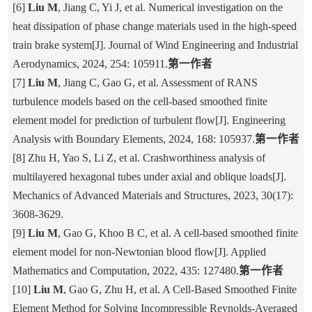
[6]
Liu M
, Jiang C, Yi J, et al. Numerical investigation on the
heat dissipation of phase change materials used in the high-speed
train brake system[J]. Journal of Wind Engineering and Industrial
Aerodynamics, 2024, 254: 105911.
第一作者
[7]
Liu M
, Jiang C, Gao G, et al. Assessment of RANS
turbulence models based on the cell-based smoothed finite
element model for prediction of turbulent flow[J]. Engineering
Analysis with Boundary Elements, 2024, 168: 105937.
第一作者
[8] Zhu H, Yao S, Li Z, et al. Crashworthiness analysis of
multilayered hexagonal tubes under axial and oblique loads[J].
Mechanics of Advanced Materials and Structures, 2023, 30(17):
3608-3629.
[9]
Liu M
, Gao G, Khoo B C, et al. A cell-based smoothed finite
element model for non-Newtonian blood flow[J]. Applied
Mathematics and Computation, 2022, 435: 127480.
第一作者
[10]
Liu M
, Gao G, Zhu H, et al. A Cell-Based Smoothed Finite
Element Method for Solving Incompressible Reynolds-Averaged