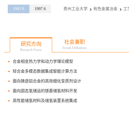
1993.8
1997.6
贵州工业大学
有色金属冶金
工
社会兼职
研究方向
Social Affiliations
Research Focus
合金相变热力学和动力学理论模型
轻合金多模态数据集成智能计算方法
面向铸造铝合金的高效细化变质剂设计
面向固态氢储运的镁基储氢材料开发
高性能储氢材料及储氢装置系统集成