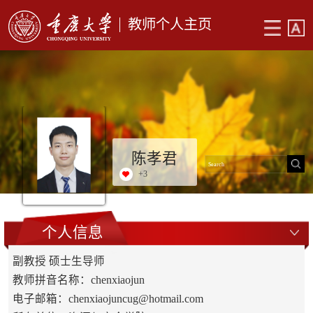
教师个人主页
陈孝君
+
3
个人信息
副教授 硕士生导师
教师拼音名称：chenxiaojun
电子邮箱：
chenxiaojuncug@hotmail.com