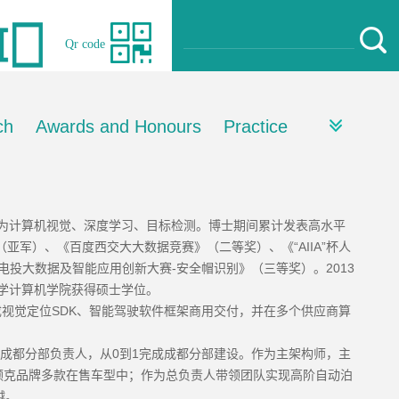
Qr code
ch
Awards and Honours
Practice
向为计算机视觉、深度学习、目标检测。博士期间累计发表高水平
（亚军）、《百度西交大大数据竞赛》（二等奖）、《“AIIA”杯人
投大数据及智能应用创新大赛-安全帽识别》（三等奖）。2013
大学计算机学院获得硕士学位。
完成视觉定位SDK、智能驾驶软件框架商用交付，并在多个供应商算
发部成都分部负责人，从0到1完成成都分部建设。作为主架构师，主
领克品牌多款在售车型中；作为总负责人带领团队实现高阶自动泊
越。