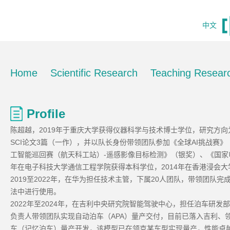
中文
Home
Scientific Research
Teaching Resear
Profile
陈超越，2019年于重庆大学获得仪器科学与技术博士学位，研究方
SCI论文3篇（一作），并以队长身份带领团队参加《全球AI挑战赛》
工智能巡回赛（航天科工站）-遥感影像目标检测》（银奖）、《国家电
年在电子科技大学通信工程学院获得本科学位，2014年在香港浸会
2019至2022年，在华为担任技术主管，下属20人团队，带领团队
法中进行使用。
2022年至2024年，在吉利中央研究院智能驾驶中心，担任泊车研
负责人带领团队实现自动泊车（APA）量产交付，目前已落入吉利、
车（记忆泊车）量产开发，该模型已在领克某车型实现量产，性能卓