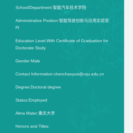
School/Department:智能汽车技术学院
Administrative Position:智能驾驶创新与应用实验室
PI
Education Level:With Certificate of Graduation for
Doctorate Study
Gender:Male
Contact Information:chenchaoyue@cqu.edu.cn
Degree:Doctoral degree
Status:Employed
Alma Mater:重庆大学
Honors and Titles: