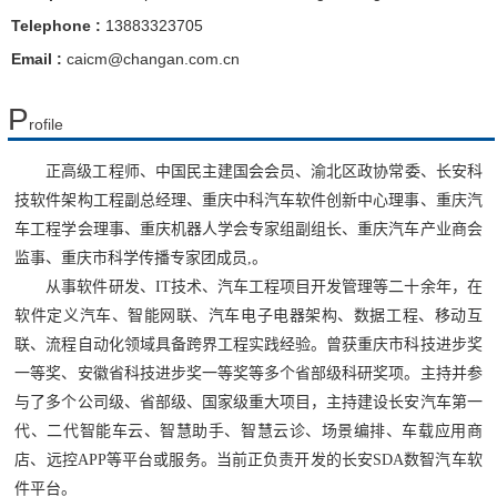
Telephone :
13883323705
Email :
caicm@changan.com.cn
P
rofile
正
高级工程师、
中国民主建国会会员
、
渝北区政协
常委
、
长安
科
技软件架构工程副总经理
、
重庆中科
汽车
软件创新中心理事
、重庆汽
车工程学会理事、重庆机器人学会专家组副组长、
重庆汽车产业商会
监事
、
重庆市科学传播专家团成员,
。
从事软件研发、IT技术、
汽车工程
项目开发管理等
二十
余年，在
软件定义汽车
、
智能网联、
汽车电子电器架构
、
数据工程
、移动互
联、流程自动化领域
具备跨界
工程实践
经验
。曾获重庆市科技进步奖
一等奖、安徽省科技进步奖一等奖等多个省部级科研奖项。
主持并参
与了多个公司级、省部级、国家级重大项目，主持建设长安汽车第一
代、二代智能车云、智慧助手、智慧云诊、场景编排、车载应用商
店、远控APP等平台或服务
。
当前正负责开发的长安SDA数智汽车软
件平台。