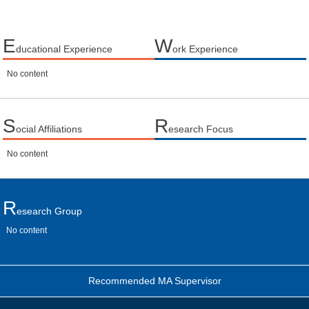
E
W
ducational Experience
ork Experience
No content
S
R
ocial Affiliations
esearch Focus
No content
R
Esearch Group
No content
Recommended MA Supervisor