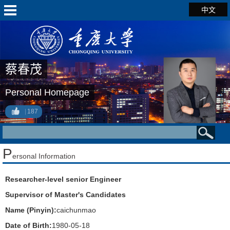
中文
蔡春茂
Personal Homepage
187
P
ersonal Information
Researcher-level senior Engineer
Supervisor of Master's Candidates
Name (Pinyin):
caichunmao
Date of Birth:
1980-05-18