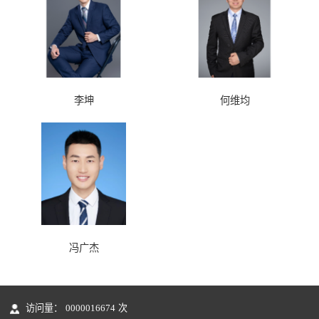
李坤
何维均
冯广杰
访问量：
0000016674
次