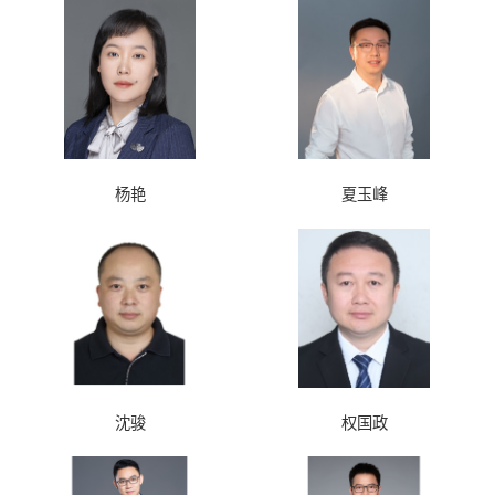
杨艳
夏玉峰
沈骏
权国政