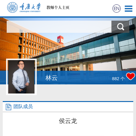
首页
科学研究
教学研究
获奖信息
林云
882
个
社会实践
团队成员
招生信息
侯云龙
学生信息