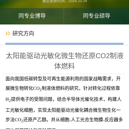
最后更新时间：
2024
.
10
.
28
同专业博导
同专业硕导
研究方向
太阳能驱动光敏化微生物还原CO2制液
体燃料
面向我国低碳转型及可再生能源利用的国家战略需求，开
展微生物转化
CO
制液体燃料的研究，针对转化过程依靠
2
H
提供电子的受限问题，结合半导体光催化技术，构建人
2
工光敏化细胞，实现
太阳能驱动光催化耦合微生物生化一
步法
CO
还原产乙醇。并从细胞-人工光合生物膜-反应器多
2