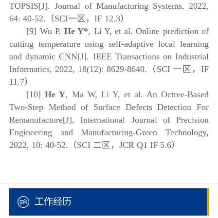
TOPSIS[J]. Journal of Manufacturing Systems, 2022,
64: 40-52.（SCI一区，IF 12.3）
[9] Wu P,
He Y*
, Li Y, et al. Online prediction of
cutting temperature using self-adaptive local learning
and dynamic CNN[J]. IEEE Transactions on Industrial
Informatics, 2022, 18(12): 8629-8640.（SCI 一区，IF
11.7）
[10]
He Y
, Ma W, Li Y, et al. An Octree-Based
Two-Step Method of Surface Defects Detection For
Remanufacture[J], International Journal of Precision
Engineering and Manufacturing-Green Technology,
2022, 10: 40-52.（SCI 二区，JCR Q1 IF 5.6）
工作经历