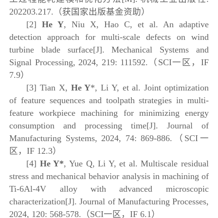
202203.217.（获国家出版基金资助）
[2]
He Y
, Niu X, Hao C, et al. An adaptive
detection approach for multi-scale defects on wind
turbine blade surface[J]. Mechanical Systems and
Signal Processing, 2024, 219: 111592.（SCI一区，IF
7.9）
[3] Tian X,
He Y
*, Li Y, et al. Joint optimization
of feature sequences and toolpath strategies in multi-
feature workpiece machining for minimizing energy
consumption and processing time[J]. Journal of
Manufacturing Systems, 2024, 74: 869-886.（SCI一
区，IF 12.3）
[4]
He Y*
, Yue Q, Li Y, et al. Multiscale residual
stress and mechanical behavior analysis in machining of
Ti-6Al-4V alloy with advanced microscopic
characterization[J]. Journal of Manufacturing Processes,
2024, 120: 568-578.（SCI一区，IF 6.1）