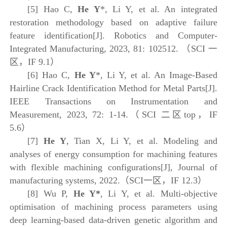
[5]
Hao C,
He Y
*,
Li Y, et al.
An integrated
restoration methodology based on adaptive failure
feature identification[J]. Robotics and Computer-
Integrated Manufacturing, 2023, 81: 102512.
（
SCI
一
区，
IF 9.1
）
[6]
Hao C,
He Y
*,
Li Y, et al. An Image-Based
Hairline Crack Identification Method for Metal Parts[J].
IEEE Transactions on Instrumentation and
Measurement, 2023, 72: 1-14.（SCI 二区top，IF
5.6）
[7]
He Y
, Tian X, Li Y, et al. Modeling and
analyses of energy consumption for machining features
with flexible machining configurations[J], Journal of
manufacturing systems, 2022.（SCI一区，IF 12.3）
[8] Wu P,
He Y*
, Li Y, et al. Multi-objective
optimisation of machining process parameters using
deep learning-based data-driven genetic algorithm and