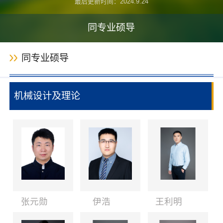
最后更新时间：
2024
.
9
.
24
同专业硕导
同专业硕导
机械设计及理论
张元勋
伊浩
王利明