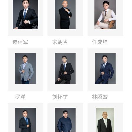
谭建军
宋朝省
任成坤
罗洋
刘怀举
林腾蛟