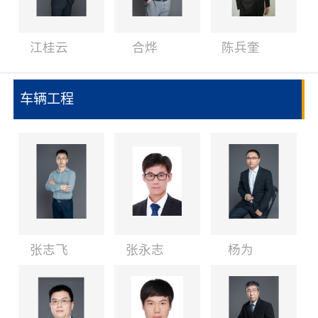
江桂云
合烨
陈兵奎
车辆工程
张志飞
张永志
杨为