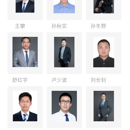
王攀
孙秋实
孙冬野
舒红宇
卢少波
刘长钊