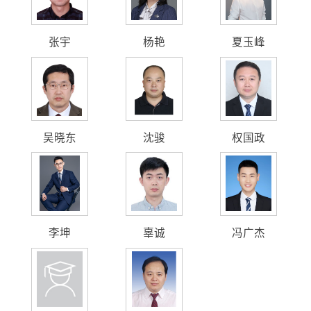
张宇
杨艳
夏玉峰
吴晓东
沈骏
权国政
李坤
辜诚
冯广杰