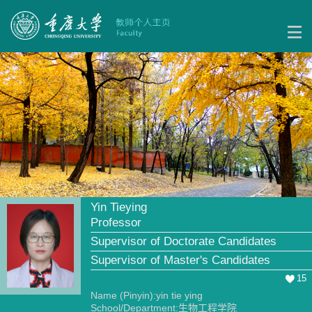
Yin Tieying
Professor
Supervisor of Doctorate Candidates
Supervisor of Master's Candidates
15
Name (Pinyin):yin tie ying
School/Department:生物工程学院