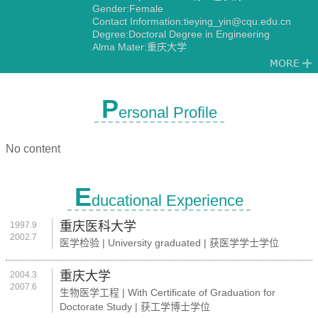
Gender:Female
Contact Information:tieying_yin@cqu.edu.cn
Degree:Doctoral Degree in Engineering
Alma Mater:重庆大学
Discipline:Other specialties in Biomedical
Engineering
P
ersonal Profile
No content
E
ducational Experience
重庆医科大学
1997.9
2002.7
医学检验 | University graduated | 获医学学士学位
重庆大学
2004.3
2007.6
生物医学工程 | With Certificate of Graduation for
Doctorate Study | 获工学博士学位