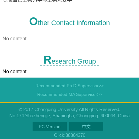
O
ther Contact Information
No content
R
esearch Group
No content
Recommended Ph.D.Supervisor>>
Recommended MA Supervisor>>
© 2017 Chongqing University All Rights Reserved.
No.174 Shazhengjie, Shapingba, Chongqing, 400044, China
PC Version
中文
Click:
38864370