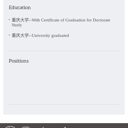
Education
载；主持和主研国家社科基金项目、英国外交部繁荣基金、国
家发改委软科学项目、重庆市哲学社会科学规划重大项目、重
重庆大学--With Certificate of Graduation for Doctorate
Study
庆市重大决策咨询研究课题、重庆市科委软科学项目、中央高
重庆大学--University graduated
校基本科研业务费项目等各类省部级项目30余项。
荣获宝钢奖学金、世川良一优秀青年奖学金，重庆大学十
佳青年教师等多项荣誉和称号。荣获省部级一等奖、二等奖、
Positions
三等奖6项，编著，参编专著6部。作为地方战略决策咨询专
家，先后撰写多份决策报告，相关报告纳入市级各部门政府出
台的重要文件和工作报告，提交的决策建议成果多次获得中央
和省部级领导肯定性批示。研究成果得到相关政府部门采纳和
决策应用。
工作邮箱：wangrui@cqu.edu.cn