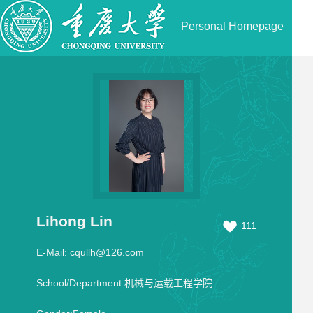
Personal Homepage
Lihong Lin
111
E-Mail:
cqullh@126.com
School/Department:机械与运载工程学院