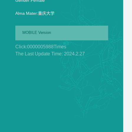
Gender:Female
Alma Mater:重庆大学
MOBILE Version
Click:
0000005988
Times
The Last Update Time:
2024
.
2
.
27