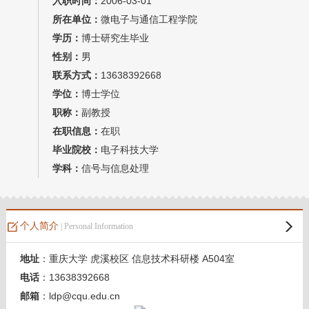
入职时间：
2006-03-01
我的相册
所在单位：
微电子与通信工程学院
学历：
博士研究生毕业
教师博客
性别：
男
联系方式：
13638392668
学位：
博士学位
职称：
副教授
在职信息：
在职
毕业院校：
电子科技大学
学科：
信号与信息处理
个人简介
| Personal Information
地址
：重庆大学 虎溪校区 信息技术科研楼 A504室
电话
：13638392668
邮箱
：ldp@cqu.edu.cn