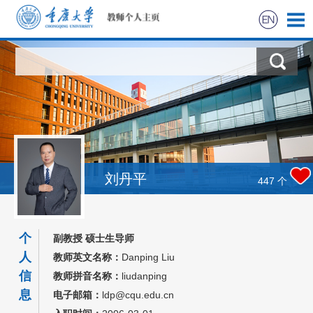
首页
科学研究
教学研究
获奖信息
刘丹平
447
个
社会实践
个
副教授 硕士生导师
招生信息
人
教师英文名称：
Danping Liu
信
教师拼音名称：
liudanping
学生信息
息
电子邮箱：
ldp@cqu.edu.cn