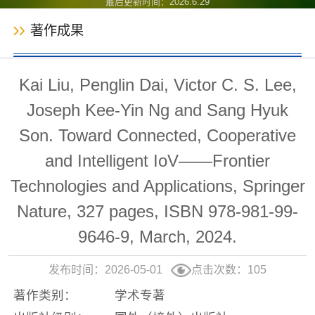
最后更新时间：
2026
.
6
.
29
著作成果
Kai Liu, Penglin Dai, Victor C. S. Lee,
Joseph Kee-Yin Ng and Sang Hyuk
Son. Toward Connected, Cooperative
and Intelligent IoV——Frontier
Technologies and Applications, Springer
Nature, 327 pages, ISBN 978-981-99-
9646-9, March, 2024.
发布时间：2026-05-01
点击次数：
105
著作类别：
学术专著