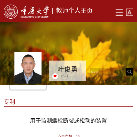
教师个人主页
叶俊勇
+
521
专利
用于监测螺栓断裂或松动的装置
点击次数：
26