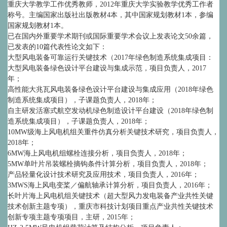
重庆大学教学工作优秀教师，2012年重庆大学实验教学优秀工作者
称号。主编国家出版社出版教材4本，其中国家规划教材1本，参编
国家规划教材1本。
已在国内外重要学术期刊或国际重要学术会议上发表论文50余篇，
已发表的10篇代表性论文如下：
大型风电装备可靠运行关键技术（2017年绿色制造系统集成项目：
大型风电装备绿色设计平台建设与集成示范，项目负责人，2017
年；
高性能大兆瓦风电装备绿色设计平台建设与集成应用（2018年绿色
制造系统集成项目），子课题负责人，2018年；
自主研发活塞式航空发动机绿色制造设计平台建设（2018年绿色制
造系统集成项目），子课题负责人，2018年；
10MW级海上风电机组关重件仿真分析关键技术研究，项目负责人，
2018年；
6MW海上风电机组螺栓连接分析，项目负责人，2018年；
5MW单叶片吊装螺栓摘钩条件计算分析，项目负责人，2018年；
产品轻量化设计技术研究及应用技术，项目负责人，2016年；
3MWS海上风电变桨／偏航轴承计算分析，项目负责人，2016年；
长叶片海上风电机组关键技术（超大型风力发电装备产业共性关键
技术创新主题专项），重庆市科技计划项目重点产业共性关键技术
创新专项主题专项项目，主研，2015年；