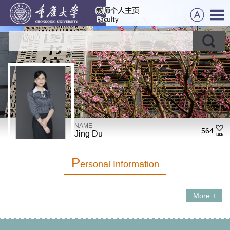
NAME
564
Jing Du
P
Ersonal Information
More +