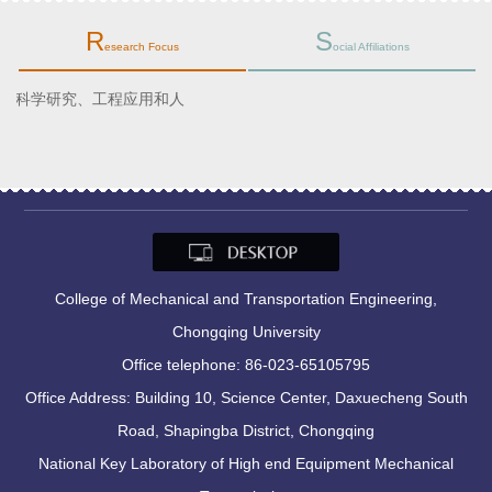
R
S
esearch Focus
ocial Affiliations
从事机械、新能源、航空等工程领域的科学研究、工程应用和人
才培养
College of Mechanical and Transportation Engineering,
Chongqing University
Office telephone: 86-023-65105795
Office Address: Building 10, Science Center, Daxuecheng South
Road, Shapingba District, Chongqing
National Key Laboratory of High end Equipment Mechanical