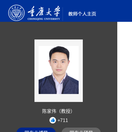
陈家伟（教授）
+
711