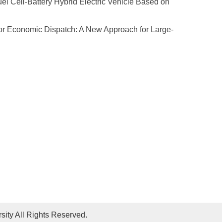
Cell-Battery Hybrid Electric Vehicle Based on
or Economic Dispatch: A New Approach for Large-
sity All Rights Reserved.