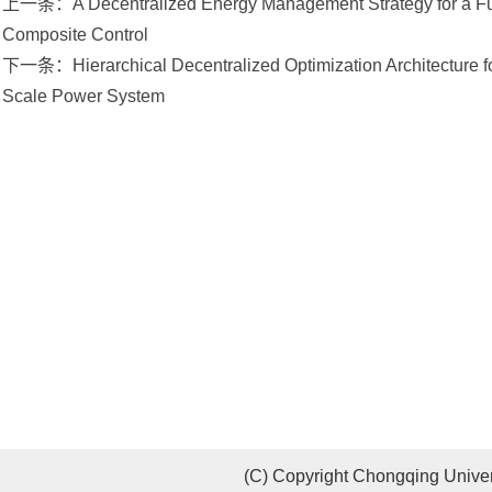
上一条：A Decentralized Energy Management Strategy for a Fuel 
Composite Control
下一条：Hierarchical Decentralized Optimization Architecture f
Scale Power System
(C) Copyright Chongqing Univer