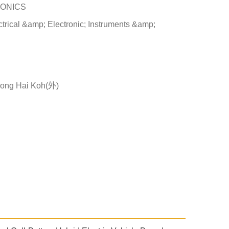
RONICS
trical &amp; Electronic; Instruments &amp;
g Hai Koh(外)