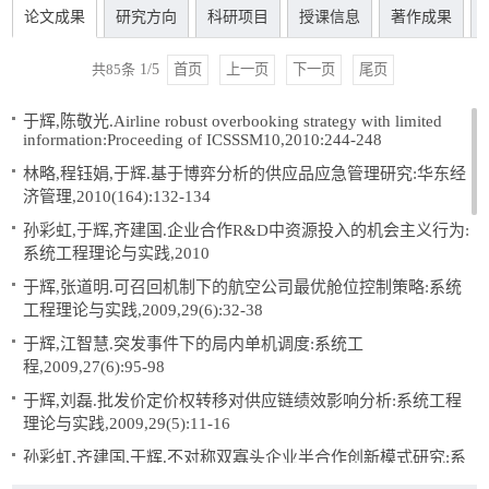
论文成果
研究方向
科研项目
授课信息
著作成果
共
85
条
1
/
5
首页
上一页
下一页
尾页
于辉,陈敬光.Airline robust overbooking strategy with limited
information:Proceeding of ICSSSM10,2010:244-248
林略,程钰娟,于辉.基于博弈分析的供应品应急管理研究:华东经
济管理,2010(164):132-134
孙彩虹,于辉,齐建国.企业合作R&D中资源投入的机会主义行为:
系统工程理论与实践,2010
于辉,张道明.可召回机制下的航空公司最优舱位控制策略:系统
工程理论与实践,2009,29(6):32-38
于辉,江智慧.突发事件下的局内单机调度:系统工
程,2009,27(6):95-98
于辉,刘磊.批发价定价权转移对供应链绩效影响分析:系统工程
理论与实践,2009,29(5):11-16
孙彩虹,齐建国,于辉.不对称双寡头企业半合作创新模式研究:系
统工程理论与实践,2009,29(3):21-27