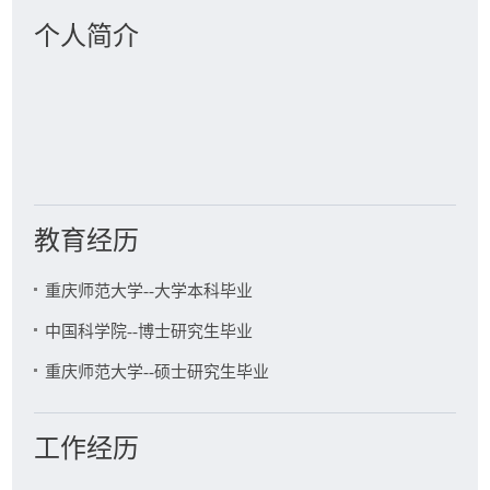
于辉,孙彩虹,陈剑.Simulating the supply disruption for the
个人简介
coordinated supply chain:JOURNAL OF SYSTEMS SCIENCE
AND SYSTEMS ENGINEERING,2007(3):0
孙彩虹,于辉.如何恰当激励零售商的过程创新行为:系统工程学
报,2008(6):702-706
于辉,Vector Ekeland's variational principle in an F-type
topological space,2008
于辉,陈剑.需求依赖于价格的供应链应对突发事件:系统工程理
论与实践,2007,27(3):36-41
教育经历
于辉,陈剑.突发事件下何时启动应急预案:系统工程理论与实
践,2007(08):--
重庆师范大学--大学本科毕业
Hou,于辉,Chen.On system of generalized vector variational
中国科学院--博士研究生毕业
inequalities:journal of global optimization,2008(4):739-749
于辉,陈剑,于刚.批发价契约下的供应链应对突发事件:系统工程
重庆师范大学--硕士研究生毕业
理论与实践,2006,26(8):33-41
于辉,陈剑,于刚.协调供应链应对突发事件:系统工程理论与实
工作经历
践,2005(9):--
于辉,陈剑,于刚.Supply chain coordination under demand