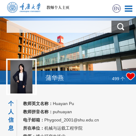
首页
科学研究
教学研究
获奖信息
蒲华燕
499
个
社会实践
个
教师英文名称：
Huayan Pu
招生信息
人
教师拼音名称：
puhuayan
信
电子邮箱：
Phygood_2001@shu.edu.cn
学生信息
息
所在单位：
机械与运载工程学院