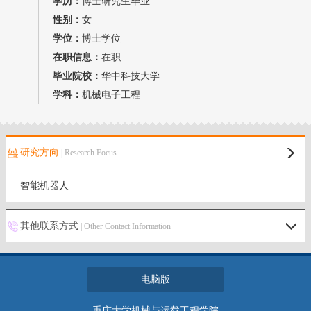
学历：
博士研究生毕业
我的相册
性别：
女
学位：
博士学位
教师博客
在职信息：
在职
毕业院校：
华中科技大学
学科：
机械电子工程
研究方向
| Research Focus
智能机器人
其他联系方式
| Other Contact Information
电脑版
重庆大学机械与运载工程学院