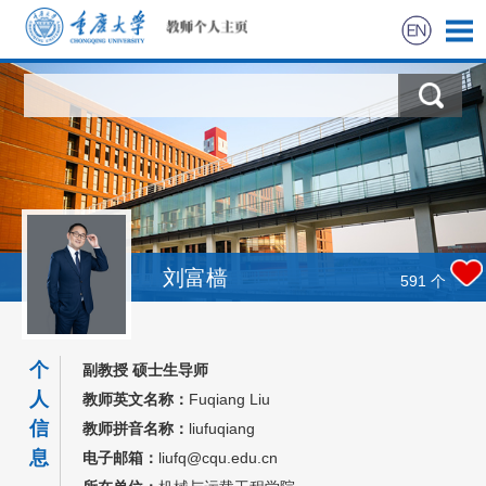
首页
科学研究
教学研究
获奖信息
刘富樯
591
个
社会实践
个
副教授 硕士生导师
招生信息
人
教师英文名称：
Fuqiang Liu
信
教师拼音名称：
liufuqiang
学生信息
息
电子邮箱：
liufq@cqu.edu.cn