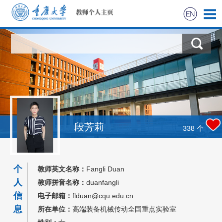
首页
科学研究
教学研究
获奖信息
段芳莉
338
个
社会实践
个
教师英文名称：
Fangli Duan
招生信息
人
教师拼音名称：
duanfangli
信
电子邮箱：
flduan@cqu.edu.cn
学生信息
息
所在单位：
高端装备机械传动全国重点实验室