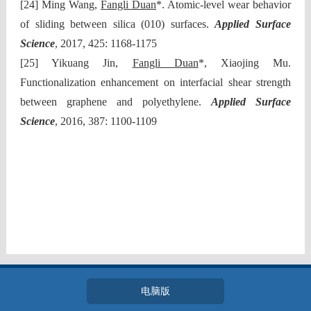
[24] Ming Wang,
Fangli Duan
*. Atomic-level wear behavior
of sliding between silica (010) surfaces.
Applied Surface
Science
, 2017, 425: 1168-1175
[25] Yikuang Jin,
Fangli Duan
*, Xiaojing Mu.
Functionalization enhancement on interfacial shear strength
between graphene and polyethylene.
Applied Surface
Science
, 2016, 387: 1100-1109
电脑版