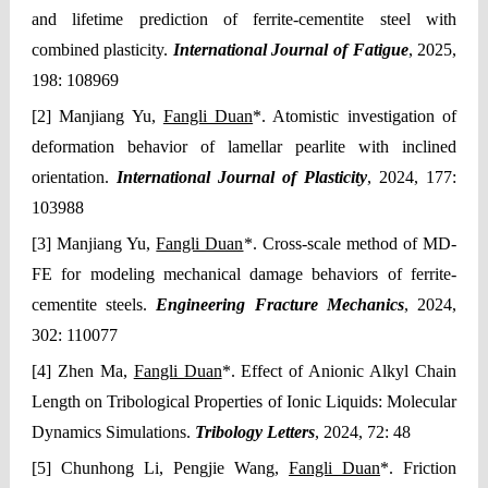
and lifetime prediction of ferrite-cementite steel with
combined plasticity.
International Journal of Fatigue
, 2025,
198: 108969
[2] Manjiang Yu,
Fangli Duan
*. Atomistic investigation of
deformation behavior of lamellar pearlite with inclined
orientation.
International Journal of Plasticity
, 2024, 177:
103988
[3] Manjiang Yu,
Fangli Duan
*. Cross-scale method of MD-
FE for modeling mechanical damage behaviors of ferrite-
cementite steels.
Engineering Fracture Mechanics
, 2024,
302: 110077
[4] Zhen Ma,
Fangli Duan
*. Effect of Anionic Alkyl Chain
Length on Tribological Properties of Ionic Liquids: Molecular
Dynamics Simulations.
Tribology Letters
, 2024, 72: 48
[5] Chunhong Li, Pengjie Wang,
Fangli Duan
*. Friction