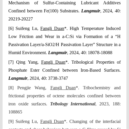
Mechanism of Sulfur-Containing Lubricant Additives
Confined between Fe(100) Substrates.
Langmuir
, 2024, 40:
20219-20227
[6] Suifeng Lu,
Fangli Duan
*. High Temperature Induced
Low Friction and Wear in a-C:Si via Formation of a “H
Passivation Layer/a-SiO2/H Passivation Layer” Structure in a
Humid Environment.
Langmuir
, 2024, 40: 18078-18088
[7] Qing Yang,
Fangli Duan
*. Tribological Properties of
Phosphate Ester Confined between Iron-Based Surfaces.
Langmuir
, 2024, 40: 3738-3747
[8] Pengjie Wang,
Fangli Duan
*. Tribochemistry and
frictional properties of octene molecules confined between
iron oxide surfaces.
Tribology International
, 2023, 188:
108865
[9] Suifeng Lu,
Fangli Duan
*
. Changing of the interfacial