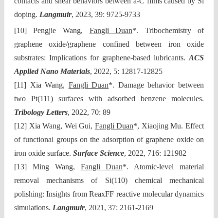
contacts and shear behaviors between a-C films caused by Si
doping.
Langmuir
, 2023, 39: 9725-9733
[10] Pengjie Wang,
Fangli Duan
*. Tribochemistry of
graphene oxide/graphene confined between iron oxide
substrates: Implications for graphene-based lubricants.
ACS
Applied Nano Materials
, 2022, 5: 12817-12825
[11] Xia Wang,
Fangli Duan
*. Damage behavior between
two Pt(111) surfaces with adsorbed benzene molecules.
Tribology Letters
, 2022, 70: 89
[12] Xia Wang, Wei Gui,
Fangli Duan
*, Xiaojing Mu. Effect
of functional groups on the adsorption of graphene oxide on
iron oxide surface.
Surface Science
, 2022, 716: 121982
[13] Ming Wang,
Fangli Duan
*. Atomic-level material
removal mechanisms of Si(110) chemical mechanical
polishing: Insights from ReaxFF reactive molecular dynamics
simulations.
Langmuir
, 2021, 37: 2161-2169