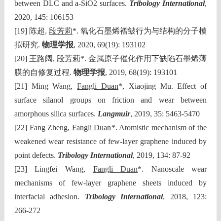
between DLC and a-SiO2 surfaces.
Tribology International
,
2020, 145: 106153
[19] 陈超,
段芳莉
*. 氧化石墨烯褶皱行为与结构的分子模
拟研究.
物理学报
, 2020, 69(19): 193102
[20] 王路阔,
段芳莉
*. 金属原子催化作用下缺陷石墨烯薄
膜的自修复过程.
物理学报
, 2019, 68(19): 193101
[21] Ming Wang,
Fangli Duan
*, Xiaojing Mu. Effect of
surface silanol groups on friction and wear between
amorphous silica surfaces.
Langmuir
, 2019, 35: 5463-5470
[22] Fang Zheng,
Fangli Duan
*. Atomistic mechanism of the
weakened wear resistance of few-layer graphene induced by
point defects.
Tribology International
, 2019, 134: 87-92
[23] Lingfei Wang,
Fangli Duan
*. Nanoscale wear
mechanisms of few-layer graphene sheets induced by
interfacial adhesion.
Tribology International
, 2018, 123:
266-272