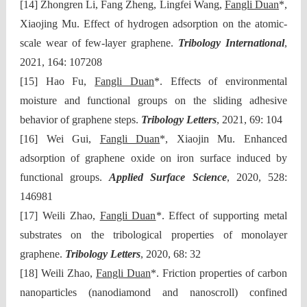
[14] Zhongren Li, Fang Zheng, Lingfei Wang,
Fangli Duan
*,
Xiaojing Mu. Effect of hydrogen adsorption on the atomic-
scale wear of few-layer graphene.
Tribology International
,
2021, 164: 107208
[15] Hao Fu,
Fangli Duan
*. Effects of environmental
moisture and functional groups on the sliding adhesive
behavior of graphene steps.
Tribology Letters
, 2021, 69: 104
[16] Wei Gui,
Fangli Duan
*, Xiaojin Mu. Enhanced
adsorption of graphene oxide on iron surface induced by
functional groups.
Applied Surface Science
, 2020, 528:
146981
[17] Weili Zhao,
Fangli Duan
*. Effect of supporting metal
substrates on the tribological properties of monolayer
graphene.
Tribology Letters
, 2020, 68: 32
[18] Weili Zhao,
Fangli Duan
*. Friction properties of carbon
nanoparticles (nanodiamond and nanoscroll) confined