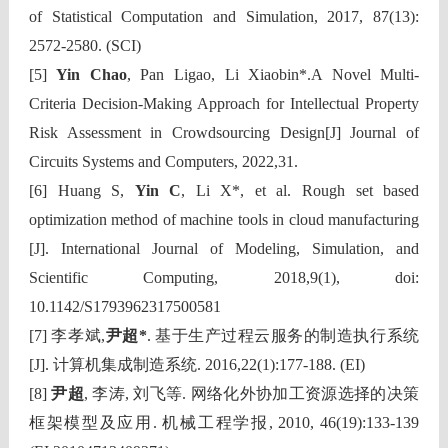
of Statistical Computation and Simulation, 2017, 87(13):
2572-2580. (SCI)
[5]
Yin Chao
, Pan Ligao, Li Xiaobin*.A Novel Multi-
Criteria Decision-Making Approach for Intellectual Property
Risk Assessment in Crowdsourcing Design[J] Journal of
Circuits Systems and Computers, 2022,31.
[6] Huang S,
Yin C
, Li X*, et al. Rough set based
optimization method of machine tools in cloud manufacturing
[J]. International Journal of Modeling, Simulation, and
Scientific Computing, 2018,9(1), doi:
10.1142/S1793962317500581
[7] 李孝斌,
尹超*
. 基于生产过程云服务的制造执行系统
[J]. 计算机集成制造系统. 2016,22(1):177-188. (EI)
[8]
尹超
, 李涛, 刘飞等. 网络化外协加工资源选择的决策
框架模型及应用. 机械工程学报, 2010, 46(19):133-139