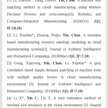
[1] Li, Xiaobin*, Fang, Zhiwei,
Yin, Chao
. A machine tool
matching method in cloud manufacturing using Markov
Decision Process and cross-entropy[J]. Robotics and
Computer-Integrated Manufacturing. 2020(Oct) (
Q1,
IF:10.10
)
[2] Li, Xiaobin*, Zhuang, Peijie,
Yin, Chao
. A metadata
based manufacturing resource ontology modeling in cloud
manufacturing systems[J]. Journal of Ambient Intelligence
and Humanized Computing. 2019(Mar) (
Q1, IF:7.10
)
[3] Gong, Xiaorong,
Yin, Chao
, Li, Xiaobin*. A grey
correlation based supply-demand matching of machine tools
with multiple quality factors in cloud manufacturing
environment [J]. Journal of Ambient Intelligence and
Humanized Computing. 2019(Mar) (
Q1, IF:7.10
)
[4] Li X*,
Yin C
, Liu F. A trust estimation method of
machine tool resources in the cloud environment [J]. Journal