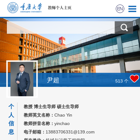
首页
科学研究
教学研究
获奖信息
尹超
513
个
社会实践
个
教授 博士生导师 硕士生导师
招生信息
人
教师英文名称：
Chao Yin
信
教师拼音名称：
yinchao
学生信息
息
电子邮箱：
13883706331@139.com