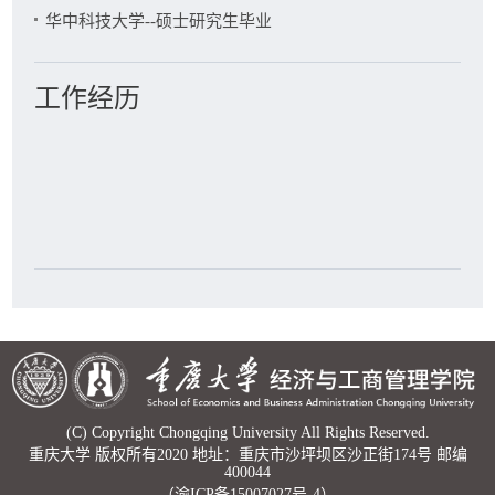
高波,解青园（学生）.规模经济对逆向物流中政府行为的影响研
华中科技大学--硕士研究生毕业
究:工业技术经济,2012(2)
高波,石书生,韦诗韵.需求和价格时间敏感下供应链应对突发事
件（supply chain disrution management when both demand and
工作经历
price are response time sensitive):控制与决策,2011,26(9)
高波,石书生.基于响应时间的供应链协调策略研究:技术经
济,2010,29(6):119-123
高波,曲亚萍.提钒-炼钢生产调度的优化与仿真研究:技术经
济,2010,29(5):114-118
(C) Copyright Chongqing University All Rights Reserved.
重庆大学 版权所有2020 地址：重庆市沙坪坝区沙正街174号 邮编
400044
（渝ICP备15007027号-4）