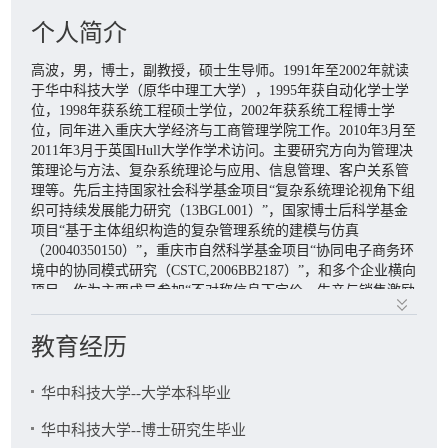
南京审计大学学报,2019,16(6):19-28
个人简介
高波,余素霞(学).CAS视角下创新成功率与创新周期对两类创新
模式的影响:科技进步与对策,36(6):1-10
高波，男，博士，副教授，硕士生导师。1991年至2002年就读
任占伟,高波,王建伟.基于复杂性理论的两层模块化协同商务研
于华中科技大学（原华中理工大学），1995年获自动化学士学
究:中国管理科学,2007,15(增刊)
位，1998年获系统工程硕士学位，2002年获系统工程博士学
位，同年进入重庆大学经济与工商管理学院工作。2010年3月至
高波,余素霞（学生）.多主体建模下四类创新文化特征对创新的
2011年3月于英国Hull大学作学术访问。主要研究方向为管理决
影响:科技进步与对策,2017,34(19):82-86
策理论与方法、复杂系统理论与应用、信息管理、客户关系管
理等。先后主持国家社会科学基金项目“复杂系统理论视角下组
高波,秦学成（学生）.中小企业可持续发展能力的评价体系与方
织可持续发展能力研究（13BGL001）”，国家博士后科学基金
法:统计与决策,2017(8):178-181
项目“基于主体组织构造的复杂管理系统的建模与仿真
高波,商科学生系统思维能力提升对策探索:大学教育,2017(1):9-
（20040350150）”，重庆市自然科学基金项目“协同电子商务环
11
境中的协同模式研究（CSTC,2006BB2187）”，和多个企业横向
项目。作为主要成员参加“不对称信息下定价、生产与销售激励
高波,秦学成（学生）.管理熵视角的企业可持续发展能力评价研
合同的联合决策研究 (71002069)”等多个国家自然科学基金项目
究:管理现代化,2015,35(6)
和“三峡工程散装水泥/粉煤灰实时调运指挥系统”等大型项目的
教育经历
高波,董晓龙（学生）.制造型企业市场可持续竞争力的仿真分
研究与开发。在学术期刊发表论文20余篇，出版专著1部，获
析:管理现代化,2015,35(3)
1999年教育部科技进步一等奖。
华中科技大学--大学本科毕业
曹筱筱（学生）,高波,基于区域差异系数的中小企业可持续发展
能力评价:商业时代,2014(24)
华中科技大学--博士研究生毕业