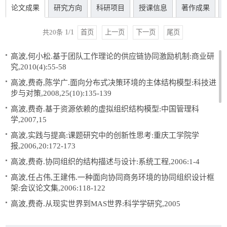
论文成果
研究方向
科研项目
授课信息
著作成果
共
20
条
1
/
1
首页
上一页
下一页
尾页
高波,何小松.基于团队工作理论的供应链协同激励机制:商业研
究,2010(4):55-58
高波,费奇,陈学广.面向分布式决策环境的主体结构模型:科技进
步与对策,2008,25(10):135-139
高波,费奇.基于资源依赖的虚拟组织结构模型:中国管理科
学,2007,15
高波,实践与提高:课题研究中的创新性思考:重庆工学院学
报,2006,20:172-173
高波,费奇.协同组织的结构描述与设计:系统工程,2006:1-4
高波,任占伟,王建伟.一种面向协同商务环境的协同组织设计框
架:会议论文集,2006:118-122
高波,费奇.从现实世界到MAS世界:科学学研究,2005
朱丹,李静柔(学),高波.审计意见能预测公司盈利的持续性吗？: