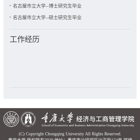
陳愛華、「マーケティングにおける特許戦略の活用――キャ
名古屋市立大学--博士研究生毕业
ノンのNPシステム複写機開発について」『ディスカッション
ペーパー』NO.438、2006.1
名古屋市立大学--硕士研究生毕业
岡田広司、陳愛華「海爾とキャノンの特許戦略の比較」、
『オイコノミカ』、第42巻第2号、2005.11
工作经历
(C) Copyright Chongqing University All Rights Reserved.