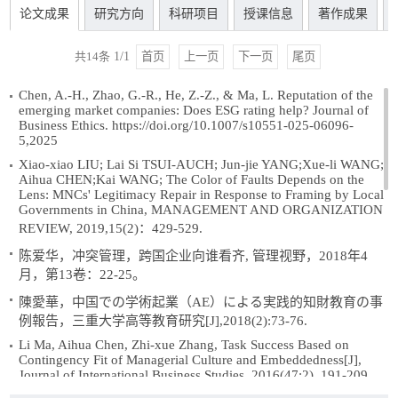
论文成果
研究方向
科研项目
授课信息
著作成果
共
14
条
1
/
1
首页
上一页
下一页
尾页
Chen, A.-H., Zhao, G.-R., He, Z.-Z., & Ma, L. Reputation of the
emerging market companies: Does ESG rating help? Journal of
Business Ethics. https://doi.org/10.1007/s10551-025-06096-
5,2025
Xiao-xiao LIU; Lai Si TSUI-AUCH; Jun-jie YANG;Xue-li WANG;
Aihua CHEN;Kai WANG; The Color of Faults Depends on the
Lens: MNCs' Legitimacy Repair in Response to Framing by Local
Governments in China, MANAGEMENT AND ORGANIZATION
REVIEW, 2019,15(2)：429-529.
陈爱华，冲突管理，跨国企业向谁看齐, 管理视野，2018年4
月，第13卷：22-25。
陳愛華，中国での学術起業（AE）による実践的知財教育の事
例報告，三重大学高等教育研究[J],2018(2):73-76.
Li Ma, Aihua Chen, Zhi-xue Zhang, Task Success Based on
Contingency Fit of Managerial Culture and Embeddedness[J],
Journal of International Business Studies, 2016(47:2), 191-209.