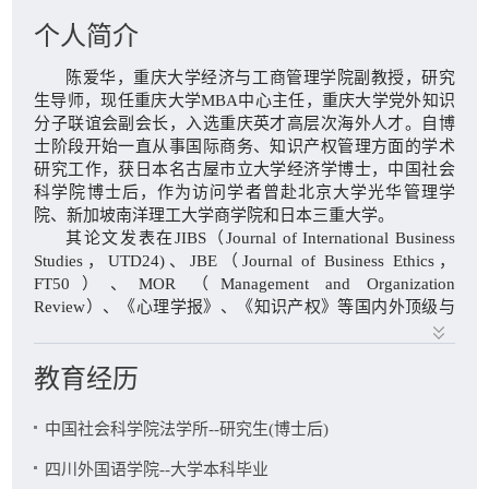
陈爱华，中国农民工幸福感影响因素探究，《重庆大学学报
（社会科学版）》，2015年第21卷第5期，35-43
个人简介
陈爱华，日本关于侵犯商业秘密的认定，《知识产权》，2013
陈爱华，重庆大学经济与工商管理学院副教授，研究
年第7期，96-100
生导师，
现任
重庆大学
MBA
中心主任，
重庆大学党外知识
陈爱华，日本关于商业秘密构成要件的认定，《知识产权》，
分子联谊会副会长，
入选重庆英才高层次海外人才。
自博
2012年第12期，91-98
士阶段开始一直从事国际商务、知识产权管理方面的学术
研究工作，获日本名古屋市立大学经济学博士，中国社会
陳愛華、松岡守、岡田広司、世良清「知財教育における中日
科学院博士后，作为访问学者曾赴北京大学光华管理学
協力の方向性」、『三重大学教育学部附属教育実践総合セン
院、新加坡南洋理工大学商学院和日本三重大学。
ター紀要』，32卷，2012-03-18
其论文发表在
JIBS
（
Journal of International Business
马力，焦捷，陈爱华，姜翰，“不同的前因、不同的结果：关于
Studies
，
UTD
24
)
、
JBE
（
Journal of Business Ethics
，
员工对组织的认同与反认同的实证研究”，《心理学报》，
FT50
）、
MOR
（
Management and Organization
2011，第3期。
Review
）、《心理学报》
、《
知识产权
》
等国内外顶级与
权威期刊上发表多篇学术论文；出版学术著作
1
部。主持与
陳愛華、岡田広司「新知的創造サイクルによる特許戦略――
参与
国家社会科学基金项目、国家自然科学基金项目等国
株式会社キヤノンの事例」、『オイコノミカ』、第43巻第2
教育经历
家级
、省部级项目及国际合作项目10余项，目前为
JIBS
、
号、2006.6
MOR
等期刊审稿人。获中国教育部高等学校科学研究优秀
岡田広司、陳愛華「個店主導型商店街活性化戦略――地域資
成果奖（人文社会科学）二等奖。
中国社会科学院法学所--研究生(博士后)
源の「知」を知的創造サイクルに」、『オイコノミカ』、第
43巻第1号、2006.5
四川外国语学院--大学本科毕业